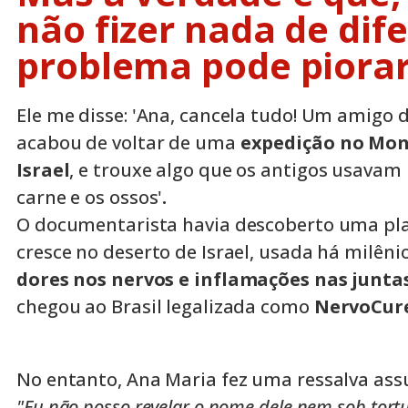
não fizer nada de dife
problema pode piorar
Ele me disse: 'Ana, cancela tudo! Um amigo
acabou de voltar de uma
expedição no Mon
Israel
, e trouxe algo que os antigos usavam
carne e os ossos'
.
O documentarista havia descoberto uma pla
cresce no deserto de Israel, usada há milêni
dores nos nervos e inflamações nas junta
chegou ao Brasil legalizada como
NervoCur
No entanto, Ana Maria fez uma ressalva assu
"Eu não posso revelar o nome dele nem sob tortu