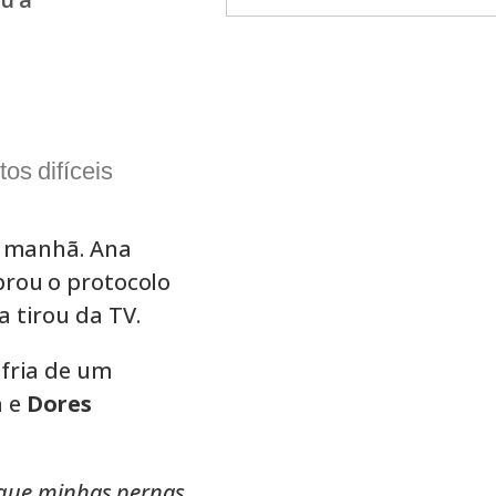
os difíceis
a manhã. Ana
brou o protocolo
 tirou da TV.
fria de um
a
e
Dores
 que minhas pernas