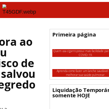
Primeira página
ora ao
ou
Quem usa cigarro possui mais facilidade pa
COVID-19.
isco de
 salvou
Aprenda como fazer um lanche saudável
melhorar sua saúde pulmonar.
Segredo
Liquidação Temporár
somente HOJE
u a