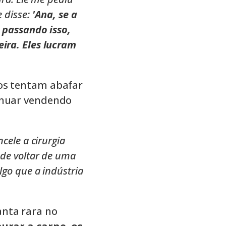
 disse:
'Ana, se a
 passando isso,
ira. Eles lucram
ios tentam abafar
inuar vendendo
ncele a cirurgia
de voltar de uma
algo que a indústria
nta rara no