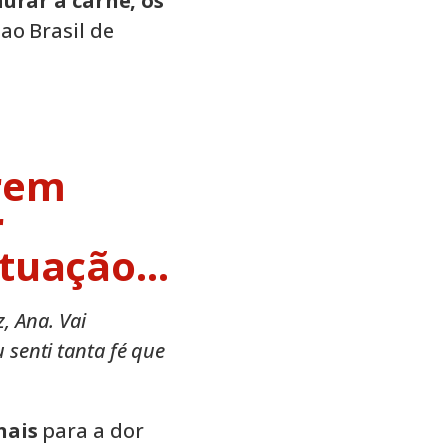
aurar a carne, os
ao Brasil de
rem
r
situação…
z, Ana. Vai
u senti tanta fé que
nais
para a dor