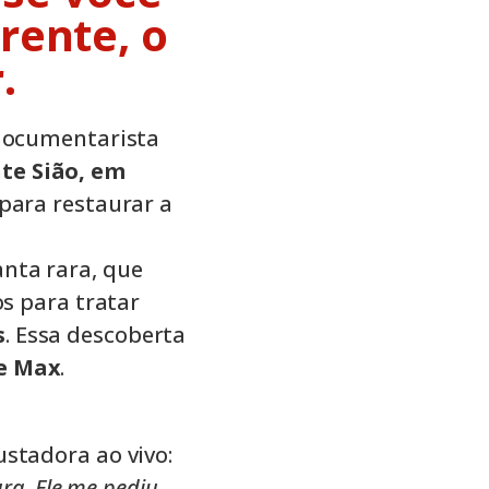
rente, o
.
 documentarista
te Sião, em
 para restaurar a
nta rara, que
os para tratar
s
. Essa descoberta
e Max
.
stadora ao vivo:
ra. Ele me pediu