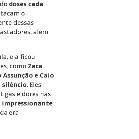
ndo
doses cada
tacam o
ente dessas
vastadores, além
a, ela ficou
des, como
Zeca
o Assunção e Caio
 silêncio
. Eles
tigas e dores nas
 impressionante
da era