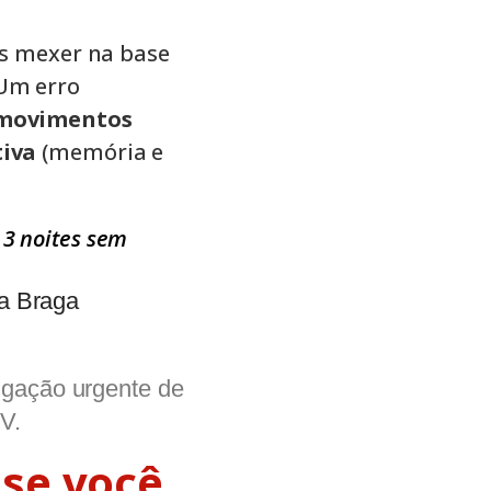
mos mexer na base
 Um erro
 movimentos
tiva
(memória e
 3 noites sem
a Braga​
igação urgente de
V.
 se você