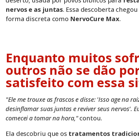
deserto, usada por povos bíblicos para
rest
nervos e as juntas
. Essa descoberta chegou 
forma discreta como
NervoCure Max
.
Enquanto muitos sof
outros não se dão po
satisfeito com essa 
"Ele me trouxe as frascos e disse: 'Isso age na rai
desinflamar suas juntas e reviver seus nervos'. E
comecei a tomar na hora,"
contou.
Ela descobriu que os
tratamentos tradicio