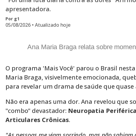
apresentadora.
Por g1
05/08/2026 • Atualizado hoje
Ana Maria Braga relata sobre moment
O programa 'Mais Você' parou o Brasil nest
Maria Braga, visivelmente emocionada, que
para revelar um drama de saúde que quase a
Não era apenas uma dor. Ana revelou que so
"combo" devastador:
Neuropatia Periféric
Articulares Crônicas
.
"As pessoas me viam sorrindo, mas não sabiam