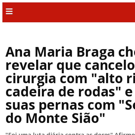
Ana Maria Braga ch
revelar que cancel
cirurgia com "alto r
cadeira de rodas" e
suas pernas com "
do Monte Sião"
"Foi uma luta diária contra as dores" Afirmo