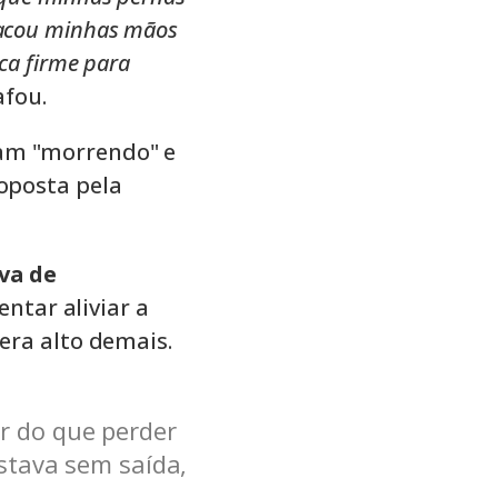
acou minhas mãos
ca firme para
fou.
vam "morrendo" e
roposta pela
iva de
entar aliviar a
 era alto demais.
r do que perder
stava sem saída,