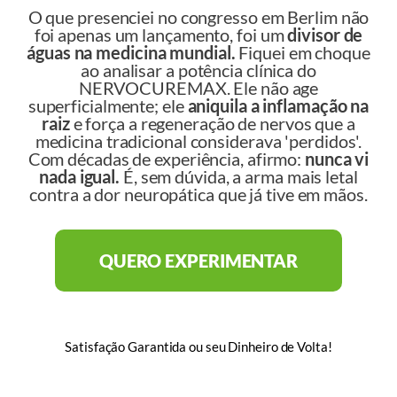
O que presenciei no congresso em Berlim não
foi apenas um lançamento, foi um
divisor de
águas na medicina mundial.
Fiquei em choque
ao analisar a potência clínica do
NERVOCUREMAX. Ele não age
superficialmente; ele
aniquila a inflamação na
raiz
e força a regeneração de nervos que a
medicina tradicional considerava 'perdidos'.
Com décadas de experiência, afirmo:
nunca vi
nada igual.
É, sem dúvida, a arma mais letal
contra a dor neuropática que já tive em mãos.
QUERO EXPERIMENTAR
Satisfação Garantida ou seu Dinheiro de Volta!