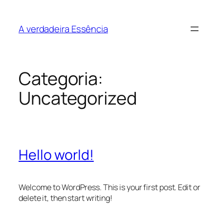
Pular
para
A verdadeira Essência
o
conteúdo
Categoria:
Uncategorized
Hello world!
Welcome to WordPress. This is your first post. Edit or
delete it, then start writing!